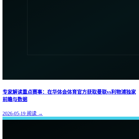
专家解读重点赛事：在华体会体育官方获取曼联vs利物浦独家
前瞻与数据
2026-05-19
阅读
→