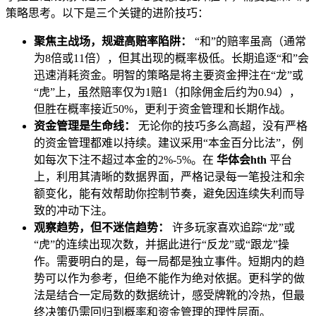
策略思考。以下是三个关键的进阶技巧：
聚焦主战场，规避高赔率陷阱：
“和”的赔率虽高（通常
为8倍或11倍），但其出现的概率极低。长期追逐“和”会
迅速消耗资金。明智的策略是将主要资金押注在“龙”或
“虎”上，虽然赔率仅为1赔1（扣除佣金后约为0.94），
但胜在概率接近50%，更利于资金管理和长期作战。
资金管理是生命线：
无论你的技巧多么高超，没有严格
的资金管理都难以持续。建议采用“本金百分比法”，例
如每次下注不超过本金的2%-5%。在
华体会hth
平台
上，利用其清晰的数据界面，严格记录每一笔投注和余
额变化，能有效帮助你控制节奏，避免因连续失利而导
致的冲动下注。
观察趋势，但不迷信趋势：
许多玩家喜欢追踪“龙”或
“虎”的连续出现次数，并据此进行“反龙”或“跟龙”操
作。需要明白的是，每一局都是独立事件。短期内的趋
势可以作为参考，但绝不能作为绝对依据。更科学的做
法是结合一定局数的数据统计，感受牌靴的冷热，但最
终决策仍需回归到概率和资金管理的理性层面。