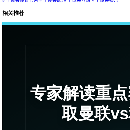
# 华体会体育官网
# 华体会hth
# 华体会登录
# 华体会娱乐
相关推荐