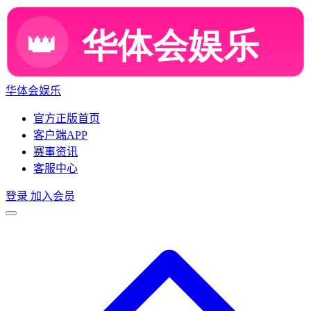
华体会娱乐
官方正版首页
客户端APP
赛事资讯
客服中心
登录
加入会员