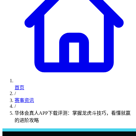
首页
/
赛事资讯
/
华体会真人APP下载评测：掌握龙虎斗技巧，看懂就赢
的进阶攻略