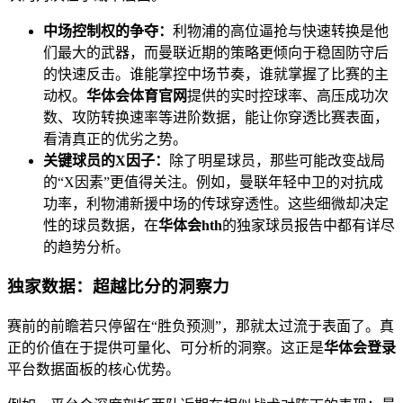
中场控制权的争夺：
利物浦的高位逼抢与快速转换是他
们最大的武器，而曼联近期的策略更倾向于稳固防守后
的快速反击。谁能掌控中场节奏，谁就掌握了比赛的主
动权。
华体会体育官网
提供的实时控球率、高压成功次
数、攻防转换速率等进阶数据，能让你穿透比赛表面，
看清真正的优劣之势。
关键球员的X因子：
除了明星球员，那些可能改变战局
的“X因素”更值得关注。例如，曼联年轻中卫的对抗成
功率，利物浦新援中场的传球穿透性。这些细微却决定
性的球员数据，在
华体会hth
的独家球员报告中都有详尽
的趋势分析。
独家数据：超越比分的洞察力
赛前的前瞻若只停留在“胜负预测”，那就太过流于表面了。真
正的价值在于提供可量化、可分析的洞察。这正是
华体会登录
平台数据面板的核心优势。