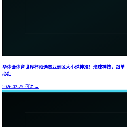
华体会体育世界杯预选赛亚洲区大小球神准！滚球神技，跟单
必红
2026-02-25
阅读
→