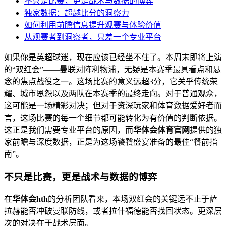
不只是比赛，更是战术与数据的博弈
独家数据：超越比分的洞察力
如何利用前瞻信息提升观赛与体验价值
从观赛者到洞察者，只差一个专业平台
如果你是英超球迷，现在应该已经坐不住了。本周末即将上演
的“双红会”——曼联对阵利物浦，无疑是本赛季最具看点和悬
念的焦点战役之一。这场比赛的意义远超3分，它关乎传统荣
耀、城市恩怨以及两队在本赛季的最终走向。对于普通观众，
这可能是一场精彩对决；但对于资深玩家和体育数据爱好者而
言，这场比赛的每一个细节都可能转化为有价值的判断依据。
这正是我们需要专业平台的原因，而
华体会体育官网
提供的独
家前瞻与深度数据，正是为这场饕餮盛宴准备的最佳“餐前指
南”。
不只是比赛，更是战术与数据的博弈
在
华体会hth
的分析团队看来，本场双红会的关键远不止于萨
拉赫能否冲破曼联防线，或者拉什福德能否找回状态。更深层
次的对决在于战术层面。