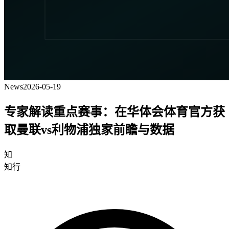
News
2026-05-19
专家解读重点赛事：在华体会体育官方获
取曼联vs利物浦独家前瞻与数据
知
知行