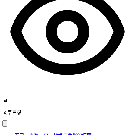
54
文章目录