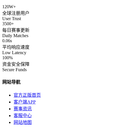
120W+
全球注册用户
User Trust
3500+
每日赛事更新
Daily Matches
0.06s
平均响应速度
Low Latency
100%
资金安全保障
Secure Funds
网站导航
官方正版首页
客户端APP
赛事资讯
客服中心
网站地图