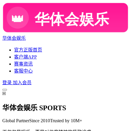
华体会娱乐
官方正版首页
客户端APP
赛事资讯
客服中心
登录
加入会员
H
华体会娱乐 SPORTS
Global Partner
Since 2010
Trusted by 10M+