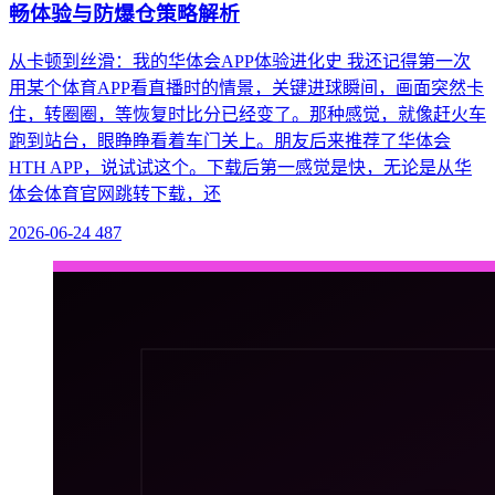
畅体验与防爆仓策略解析
从卡顿到丝滑：我的华体会APP体验进化史 我还记得第一次
用某个体育APP看直播时的情景，关键进球瞬间，画面突然卡
住，转圈圈，等恢复时比分已经变了。那种感觉，就像赶火车
跑到站台，眼睁睁看着车门关上。朋友后来推荐了华体会
HTH APP，说试试这个。下载后第一感觉是快，无论是从华
体会体育官网跳转下载，还
2026-06-24
487