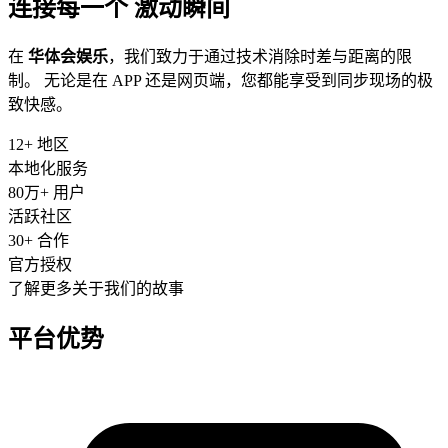
连接每一个
激动瞬间
在
华体会娱乐
，我们致力于通过技术消除时差与距离的限
制。 无论是在 APP 还是网页端，您都能享受到同步现场的极
致快感。
12+ 地区
本地化服务
80万+ 用户
活跃社区
30+ 合作
官方授权
了解更多关于我们的故事
平台优势