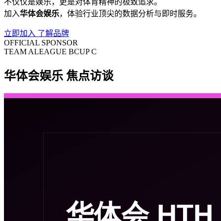
不仅仅是娱乐，更是对体育精神的极致追求。
加入
华体会娱乐
，体验行业顶尖的数据分析与即时服务。
立即加入
了解品牌
OFFICIAL SPONSOR
TEAM A
LEAGUE B
CUP C
华体会娱乐 焦点访谈