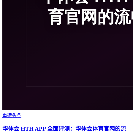
重磅头条
华体会 HTH APP 全面评测：华体会体育官网的流