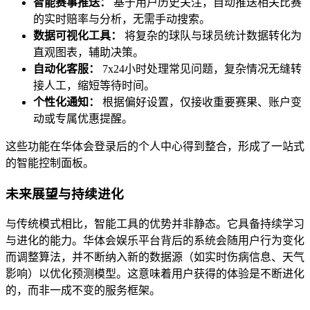
智能赛事推送：
基于用户历史关注，自动推送相关比赛
的实时赔率与分析，无需手动搜索。
数据可视化工具：
将复杂的球队与球员统计数据转化为
直观图表，辅助决策。
自动化客服：
7x24小时处理常见问题，复杂情况无缝转
接人工，缩短等待时间。
个性化通知：
根据偏好设置，仅接收重要赛果、账户变
动或专属优惠提醒。
这些功能在华体会登录后的个人中心得到整合，形成了一站式
的智能控制面板。
未来展望与持续进化
与传统模式相比，智能工具的优势并非静态。它具备持续学习
与进化的能力。华体会娱乐平台背后的系统会随用户行为变化
而调整算法，并不断纳入新的数据源（如实时伤病信息、天气
影响）以优化预测模型。这意味着用户获得的体验是不断进化
的，而非一成不变的服务框架。