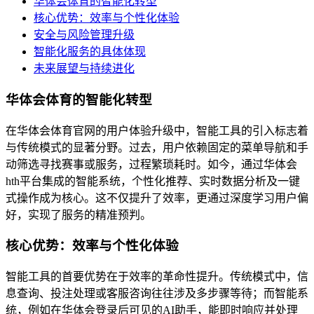
华体会体育的智能化转型
核心优势：效率与个性化体验
安全与风险管理升级
智能化服务的具体体现
未来展望与持续进化
华体会体育的智能化转型
在华体会体育官网的用户体验升级中，智能工具的引入标志着
与传统模式的显著分野。过去，用户依赖固定的菜单导航和手
动筛选寻找赛事或服务，过程繁琐耗时。如今，通过华体会
hth平台集成的智能系统，个性化推荐、实时数据分析及一键
式操作成为核心。这不仅提升了效率，更通过深度学习用户偏
好，实现了服务的精准预判。
核心优势：效率与个性化体验
智能工具的首要优势在于效率的革命性提升。传统模式中，信
息查询、投注处理或客服咨询往往涉及多步骤等待；而智能系
统，例如在华体会登录后可见的AI助手，能即时响应并处理