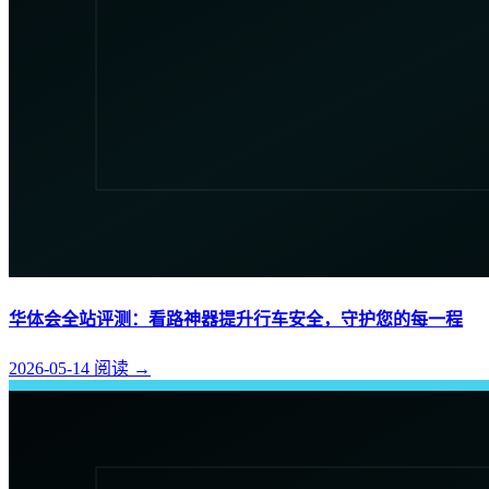
华体会全站评测：看路神器提升行车安全，守护您的每一程
2026-05-14
阅读
→