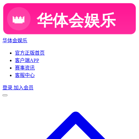
华体会娱乐
官方正版首页
客户端APP
赛事资讯
客服中心
登录
加入会员