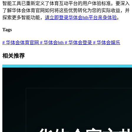
智能工具已重新定义了体育互动平台的用户体验标准。要深入
了解华体会体育官网如何将这些优势转化为您的实际收益，并
探索更多智能功能，
请立即登录华体会hth平台亲身体验
。
Tags
# 华体会体育官网
# 华体会hth
# 华体会登录
# 华体会娱乐
相关推荐