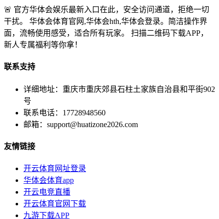
🚨 官方华体会娱乐最新入口在此，安全访问通道，拒绝一切
干扰。 华体会体育官网,华体会hth,华体会登录。简洁操作界
面，流畅使用感受，适合所有玩家。 扫描二维码下载APP，
新人专属福利等你拿！
联系支持
详细地址：重庆市重庆郊县石柱土家族自治县和平街902
号
联系电话：17728948560
邮箱：
support@huatizone2026.com
友情链接
开云体育网址登录
华体会体育app
开云电竞直播
开云体育官网下载
九游下载APP