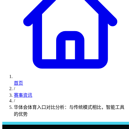
首页
/
赛事资讯
/
华体会体育入口对比分析：与传统模式相比，智能工具
的优势