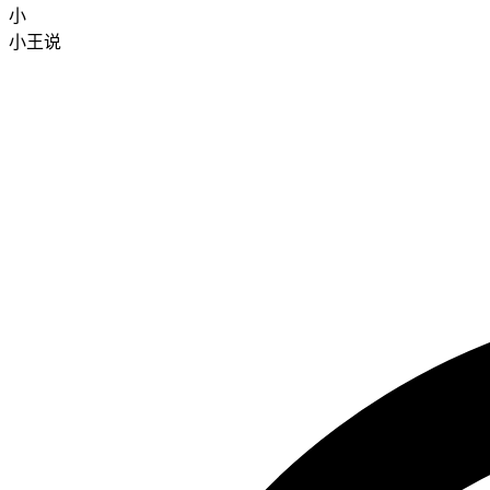
小
小王说