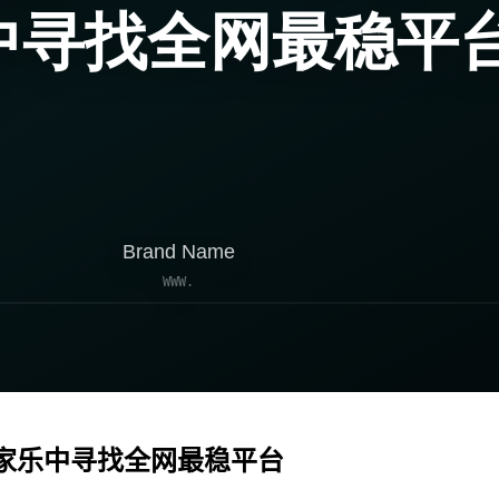
百家乐中寻找全网最稳平台