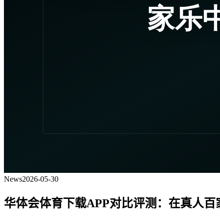
News
2026-05-30
华体会体育下载APP对比评测：在真人