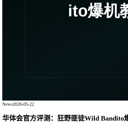
News
2026-05-22
华体会官方评测：狂野匪徒Wild Bandi