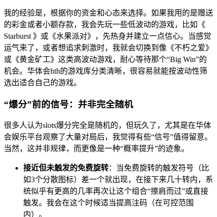
我的经验是，根据你的资金和心态来选择。如果我用的是赠送
的彩金或者小额存款，我会先玩一些低波动的游戏，比如《
Starburst 》或《水果派对》，先热身并建立一点信心。当感觉
运气来了，或者想追求刺激时，我就会切换到像《不朽之爱》
或《黄金矿工》这类高波动游戏，耐心等待那个“Big Win”的
机会。华体会hth的游戏库分类清晰，很容易就能按波动性筛
选出适合自己的游戏。
“爆分”前的信号：并非完全随机
很多人认为slots爆分完全是随机的，但玩久了，尤其是在华体
会娱乐平台观察了大量对局后，我觉得有些“信号”值得留意。
当然，这并非规律，而更像是一种“概率提升”的迹象。
接近但未触发的免费旋转
：当免费旋转的触发符号（比
如3个分散图标）差一个就出现，在接下来几十转内，系
统似乎有更高的几率再次让这个组合“擦肩而过”或直接
触发。我会在这个时候适当提高注码（在可控范围
内）。