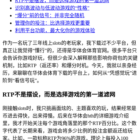
RTP不是摆设，而是选择游戏的第一道滤网
识别高波动与低波动游戏的“性格”
“爆分”前的信号：并非完全随机
管理你的投注：比选择游戏更重要
利用平台功能，最大化你的游戏体验
作为一名玩了三年线上slots的老玩家，我下载过不少平台，但
真正让我觉得“懂行”的，还得是华体会体育官网。很多平台只
会告诉你游戏好玩，但很少会深入解释那些影响你荷包的关键
机制，比如RTP（返还率）和爆分时机。今天，我就以亲身经
历，来聊聊在华体会体育下载的平台上，如何从“凭感觉玩”进
阶到“看信号玩”。
RTP不是摆设，而是选择游戏的第一道滤网
刚接触slots时，我只挑画面炫的、主题喜欢的玩，结果经常是
币进去得快，出来得慢。后来在华体会hth的详细游戏介绍
里，我才开始关注每个游戏角落里的那个RTP百分比。这个数
字代表了长期来看，游戏会将多少比例的投注金额返还给玩
家。比如，一款标称RTP为96%的游戏，理论上每投入100