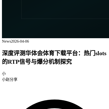
News
2026-04-06
深度评测华体会体育下载平台：热门slots
的RTP信号与爆分机制探究
小
小赵分享