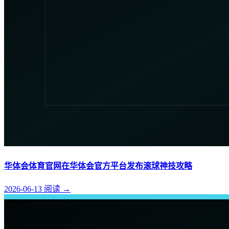
华体会体育官网在华体会官方平台发布滚球神技攻略
2026-06-13
阅读
→