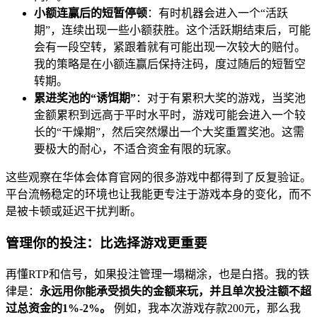
小额连赢后的短暂停顿
：有时机器会进入一个“活跃
期”，连续出现一些小额获胜。这个活跃期结束后，可能
会有一段空转，紧跟着就有可能出现一次较大的赔付。
我的策略是在小额连赢后保持注码，度过随后的短暂空
转期。
累进奖池的“诱饵期”
：对于有累积大奖的游戏，当奖池
金额累积到远高于平时水平时，游戏可能会进入一个较
长的“干燥期”，然后突然爆出一个大奖重置奖池。这需
要极大的耐心，不适合资金有限的玩家。
这些观察在华体会体育官网的很多游戏中都得到了反复验证。
平台流畅稳定的环境也让我能更专注于游戏本身的变化，而不
是被卡顿或延迟干扰判断。
管理你的投注：比选择游戏更重要
再懂RTP和信号，如果投注管理一塌糊涂，也是白搭。我的铁
律是：
永远用你能承受损失的金额来玩，并且单次投注额不超
过总资金的1%-2%。
例如，我本次游戏存款200元，那么我