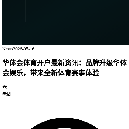
News
2026-05-16
华体会体育开户最新资讯：品牌升级华体
会娱乐，带来全新体育赛事体验
老
老周