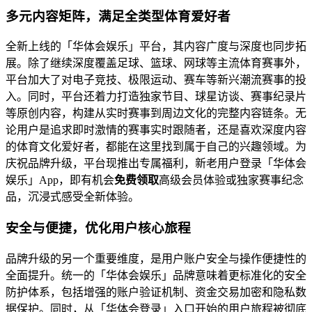
多元内容矩阵，满足全类型体育爱好者
全新上线的「华体会娱乐」平台，其内容广度与深度也同步拓
展。除了继续深度覆盖足球、篮球、网球等主流体育赛事外，
平台加大了对电子竞技、极限运动、赛车等新兴潮流赛事的投
入。同时，平台还着力打造独家节目、球星访谈、赛事纪录片
等原创内容，构建从实时赛事到周边文化的完整内容链条。无
论用户是追求即时激情的赛事实时跟随者，还是喜欢深度内容
的体育文化爱好者，都能在这里找到属于自己的兴趣领域。为
庆祝品牌升级，平台现推出专属福利，新老用户登录「华体会
娱乐」App，即有机会
免费领取
高级会员体验或独家赛事纪念
品，沉浸式感受全新体验。
安全与便捷，优化用户核心旅程
品牌升级的另一个重要维度，是用户账户安全与操作便捷性的
全面提升。统一的「华体会娱乐」品牌意味着更标准化的安全
防护体系，包括增强的账户验证机制、资金交易加密和隐私数
据保护。同时，从「华体会登录」入口开始的用户旅程被彻底