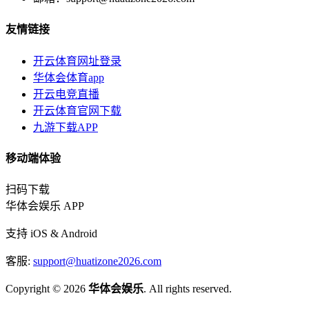
友情链接
开云体育网址登录
华体会体育app
开云电竞直播
开云体育官网下载
九游下载APP
移动端体验
扫码下载
华体会娱乐 APP
支持 iOS & Android
客服:
support@huatizone2026.com
Copyright © 2026
华体会娱乐
. All rights reserved.