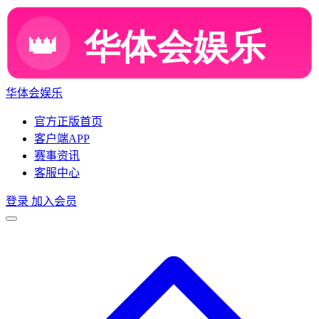
华体会娱乐
官方正版首页
客户端APP
赛事资讯
客服中心
登录
加入会员