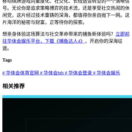
移动棋牌游戏向重度化、社交化、长线运营转型的一个清晰信
号。无论你是追求策略博弈的技术流，还是享受社交热闹的休
闲党，这片经过技术重铸的深海，都值得你亲自抛下一网。这
片海洋的秘密与财富，正等待你的探索。
想亲身体验这场算法与社交革命带来的捕鱼新体验吗？
立即前
往华体会娱乐平台，下载《捕鱼达人4》
，开启你的深海征
途。
Tags
# 华体会体育官网
# 华体会hth
# 华体会登录
# 华体会娱乐
相关推荐