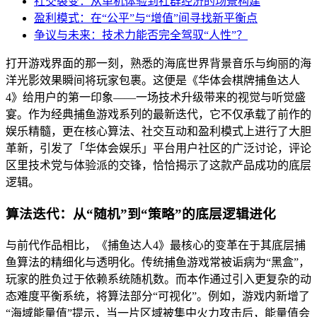
社交裂变：从单机体验到社群经济的场景构建
盈利模式：在“公平”与“增值”间寻找新平衡点
争议与未来：技术力能否完全驾驭“人性”？
打开游戏界面的那一刻，熟悉的海底世界背景音乐与绚丽的海
洋光影效果瞬间将玩家包裹。这便是《华体会棋牌捕鱼达人
4》给用户的第一印象——一场技术升级带来的视觉与听觉盛
宴。作为经典捕鱼游戏系列的最新迭代，它不仅承载了前作的
娱乐精髓，更在核心算法、社交互动和盈利模式上进行了大胆
革新，引发了「华体会娱乐」平台用户社区的广泛讨论，评论
区里技术党与体验派的交锋，恰恰揭示了这款产品成功的底层
逻辑。
算法迭代：从“随机”到“策略”的底层逻辑进化
与前代作品相比，《捕鱼达人4》最核心的变革在于其底层捕
鱼算法的精细化与透明化。传统捕鱼游戏常被诟病为“黑盒”，
玩家的胜负过于依赖系统随机数。而本作通过引入更复杂的动
态难度平衡系统，将算法部分“可视化”。例如，游戏内新增了
“海域能量值”提示，当一片区域被集中火力攻击后，能量值会