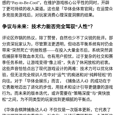
感的“Pay-to-Be-Cool”，在维护游戏核心公平性的同时，开辟
了更可持续的收入渠道。这也是「华体会体育官网」在运营众
多竞技类游戏后，对玩家消费心理深度洞察的结果。
争议与未来：技术力能否完全驾驭“人性”？
评论区炸锅的热议，除了赞誉，自然也少不了尖锐的批评。部
分资深玩家认为，尽管算法更透明，但动态平衡系统有时仍会
带来“突然死亡”的挫败感——在投入大量金币后，系统突然调
低捕获率导致血本无归。也有用户担忧，过于复杂的社交和赛
季任务系统，让游戏变得“像上班”，失去了休闲放松的初衷。
这些声音恰恰点出了现代游戏设计的两难：技术力可以优化体
验，但无法完全规训人性中对“运气”的痴迷和对“纯粹轻松”的
向往。对于「华体会娱乐」而言，《捕鱼达人4》的成功在于
它勇敢地迈出了进化的步伐，用技术和设计引导更健康的游戏
行为。而未来的版本迭代，或许需要在“策略深度”与“爽快放
松”之间，为不同类型的玩家找到更细腻的平衡点。
《华体会棋牌捕鱼达人4》不仅仅是一次版本更新，它代表了