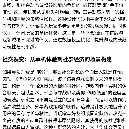
累积，系统会动态调整该区域内鱼群的“捕获难度”和“金币价
值”。这迫使玩家从无脑发射炮弹，转向需要观察局势、选择
时机和区域的策略性操作。这种设计巧妙地平衡了游戏的随机
性与技巧性，让高投入玩家能看到更明确的策略反馈，同时也
保证了休闲玩家的基础体验。这正是「华体会hth」在棋牌游
戏领域技术深耕的体现，通过数据模型优化，提升游戏的长线
可玩性与公平感。
社交裂变：从单机体验到社群经济的场景构建
如果算法升级是“筋骨”，那么社交系统的全面嵌入就是其“血
肉”。《捕鱼达人4》彻底打破了该类游戏长期以来的单机模
式，构建了一个强连接的虚拟渔村社区。游戏内嵌了实时的语
音聊天、组队副本、公会争夺战以及类似“偷取能量”的轻度互
动玩法。玩家之间不再是孤立的金币竞争者，而是可以协作完
成高收益任务、分享游戏策略的伙伴。这种设计极大地提升了
用户的留存时长与粘性。当玩家与好友组成固定队伍，攻克一
个高难度的Boss鱼群并获得丰厚奖励时，其获得的成就感和归
属感远超单人游戏。这种社群经济的构建，为「华体会登录」