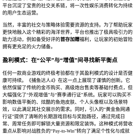
平台沉淀了宝贵的社交关系链，将一次性娱乐消费转化为持续
的用户生态运营。
当然，丰富的社交与策略体验需要资源的支持。为了帮助玩家
更快地融入这个精彩的海洋世界，平台也推出了极具吸引力的
助力活动，例如备受好评的
首存加赠
福利，让玩家的初始冒险
拥有更充足的火力储备。
盈利模式：在“公平”与“增值”间寻找新平衡点
任何一款商业游戏的终极考验都在于其盈利模式的设计是否健
康可持续。《捕鱼达人4》在这一点上展现了谨慎的创新。它
依然保留了传统的金币购买、高级炮台售卖等基础付费点，但
大幅强化了“外观增值”与“赛季通行证”系统。玩家可以购买不
影响数值平衡的、炫酷的鱼炮皮肤、个人头像框以及场景特
效，以此满足其社交展示的需求。同时，引入的“黄金鱼网通
行证”提供了清晰的长期游戏目标与奖励路径，通过完成日
常、周常任务即可解锁大量资源和限定装饰。这种模式将营收
重点从影响对战胜负的“Pay-to-Win”转向了满足个性化与成就