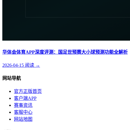
华体会体育APP深度评测：国足世预赛大小球预测功能全解析
2026-04-15
阅读
→
网站导航
官方正版首页
客户端APP
赛事资讯
客服中心
网站地图