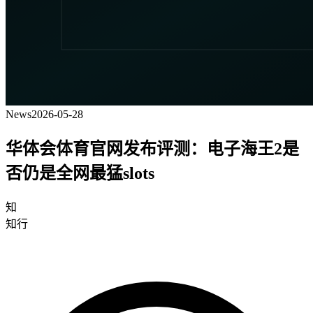
News
2026-05-28
华体会体育官网发布评测：电子海王2是
否仍是全网最猛slots
知
知行