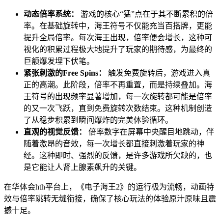
动态倍率系统：
游戏的核心“猛”点在于其不断累积的倍
率。在基础旋转中，海王符号不仅能充当百搭牌，更能
提升全局倍率。每次海王出现，倍率便会增长，这种可
视化的积累过程极大地提升了玩家的期待感，为最终的
巨额爆发埋下伏笔。
紧张刺激的Free Spins：
触发免费旋转后，游戏进入真
正的高潮。此阶段，倍率不再重置，而是持续叠加。海
王符号的出现频率显著增加，每一次旋转都可能是倍率
的又一次飞跃，直到免费旋转次数结束。这种机制创造
了从稳步积累到瞬间爆炸的完美体验循环。
直观的视觉反馈：
倍率数字在屏幕中央醒目地跳动，伴
随着激昂的音效，每一次增长都直接刺激着玩家的神
经。这种即时、强烈的反馈，是许多游戏所欠缺的，也
是它能让人肾上腺素飙升的关键。
在华体会hth平台上，《电子海王2》的运行极为流畅，动画特
效与倍率跳转无缝衔接，确保了核心玩法的体验原汁原味且震
撼十足。