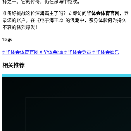
择之一。它的传奇，仍在深海中继续。
准备好挑战这位深海霸主了吗？立即访问
华体会体育官网
，登
录您的账户，在《电子海王2》的浪潮中，亲身体验何为持久
不衰的猛烈爆发！
Tags
# 华体会体育官网
# 华体会hth
# 华体会登录
# 华体会娱乐
相关推荐