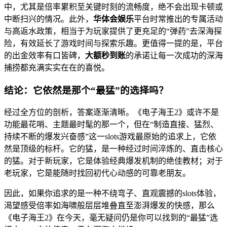
中，尤其是倍率累积至关键时刻的流畅度，绝不会出现卡顿或
中断扫兴的情况。此外，
华体会娱乐
平台时常推出的专属活动
与高返水政策，相当于为玩家提供了更充足的“弹药”去深海探
险，有效延长了游戏时间与探索乐趣。更值得一提的是，平台
的出金效率有口皆碑，
大额秒到账
的承诺让每一次成功的深海
捕捞都充满实实在在的喜悦。
结论：它依然是那个“最猛”的选择吗？
经过全方位的剖析，答案逐渐清晰。《电子海王2》或许不是
功能最花哨、主题最时髦的那一个，但在“制造直接、猛烈、
持续不断的爆发兴奋感”这一slots游戏最原始的追求上，它依
然是顶级的标杆。它的猛，是一种经过时间淬炼的、直击核心
的猛。对于新玩家，它是体验经典爆发机制的绝佳教材；对于
老玩家，它是能随时找回初代心动感的可靠老朋友。
因此，如果你追求的是一种不绕弯子、直观震撼的slots体验，
渴望感受倍率如海啸般层层堆叠直至澎湃爆发的快感，那么
《电子海王2》在今天，毫无疑问仍是你可以找到的“最猛”选