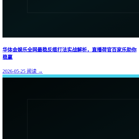
华体会娱乐全网最稳反缆打法实战解析，直播荷官百家乐助你
稳赢
2026-05-25
阅读
→