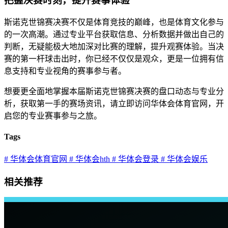
把握决赛时刻，提升赛事体验
斯诺克世锦赛决赛不仅是体育竞技的巅峰，也是体育文化参与
的一次高潮。通过专业平台获取信息、分析数据并做出自己的
判断，无疑能极大地加深对比赛的理解，提升观赛体验。当决
赛的第一杆球击出时，你已经不仅仅是观众，更是一位拥有信
息支持和专业视角的赛事参与者。
想要更全面地掌握本届斯诺克世锦赛决赛的盘口动态与专业分
析，获取第一手的赛场资讯，请立即访问华体会体育官网，开
启您的专业赛事参与之旅。
Tags
# 华体会体育官网
# 华体会hth
# 华体会登录
# 华体会娱乐
相关推荐