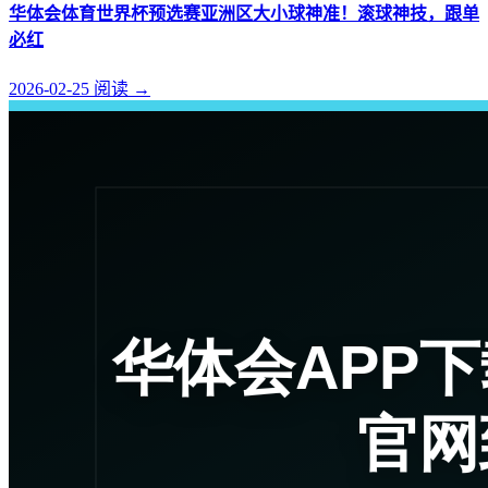
华体会体育世界杯预选赛亚洲区大小球神准！滚球神技，跟单
必红
2026-02-25
阅读
→