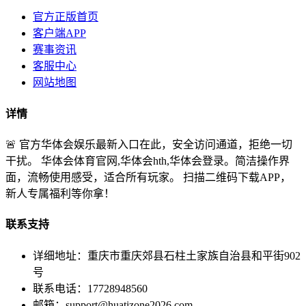
官方正版首页
客户端APP
赛事资讯
客服中心
网站地图
详情
🚨 官方华体会娱乐最新入口在此，安全访问通道，拒绝一切
干扰。 华体会体育官网,华体会hth,华体会登录。简洁操作界
面，流畅使用感受，适合所有玩家。 扫描二维码下载APP，
新人专属福利等你拿！
联系支持
详细地址：重庆市重庆郊县石柱土家族自治县和平街902
号
联系电话：17728948560
邮箱：
support@huatizone2026.com