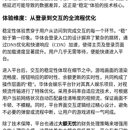
络延迟可能导致的数据差异，这正是“稳定”体验的技术核心。
体验维度：从登录到交互的全流程优化
稳定性体验贯穿于用户从访问到完成交互的每一个环节。“稳”
始于第一印象。华体会登录入口的设计摒弃了繁杂的跳转，通
过DNS优化和快速响应（CDN）加速，使得主页及登录页面
的加载速度显著提升。用户几乎无需等待，便能快速进入平
台。
进入平台后，交互的稳定性体现在细节之中。游戏画面的渲染
流畅度、按钮响应的即时性、余额更新的实时性，共同构成了
操作层面的“稳”。华体会娱乐平台针对其真人娱乐项目，对视
频流传输进行了特殊优化。采用多码率自适应流技术，可根据
用户当前网络状况自动匹配最佳清晰度的视频流，保证画面不
卡顿、不模糊。同时，平台界面交互逻辑经过精心设计，避免
不必要的弹窗或流程中断，让用户的游戏进程一气呵成。
除了技术保障，平台也通过
大额无忧
的财务处理策略来增强用