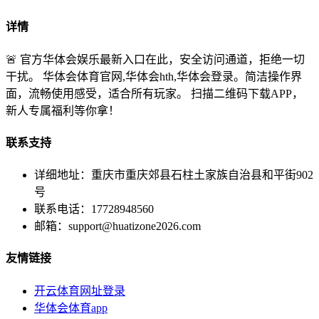
详情
🚨 官方华体会娱乐最新入口在此，安全访问通道，拒绝一切
干扰。 华体会体育官网,华体会hth,华体会登录。简洁操作界
面，流畅使用感受，适合所有玩家。 扫描二维码下载APP，
新人专属福利等你拿！
联系支持
详细地址：重庆市重庆郊县石柱土家族自治县和平街902
号
联系电话：17728948560
邮箱：
support@huatizone2026.com
友情链接
开云体育网址登录
华体会体育app