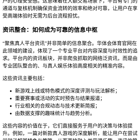
户的心理安全感。这意味着在大额交易场景下，平台有专门的
通道与复核机制确保资金流转的效率和绝对可靠，让用户在享
受高端体验时无需为后台流程担忧。
资讯整合：如何成为可靠的信息中枢
“聚焦真人平台资讯”并非简单的信息聚合。华体会体育官网在
此领域的建设，体现了一个专业平台对内容深度与时效性的追
求。平台内的资讯板块，并非爬虫抓取的网络泛资讯，而是由
专业团队整合的、与真人娱乐体验高度相关的精准内容。
这些资讯主要包括：
新游戏上线或特色模式的深度评测与玩法解析；
重要赛事或活动的实时预告与结果报道；
行业相关的合规动态与技术更新简报；
由数据支撑的趣味统计与趋势分析。
这些内容的价值在于，它们直接服务于用户的决策与体验提
升。例如，一篇对新款真人游戏的深度解析，能让用户在尝试