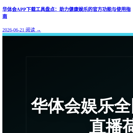
华体会APP下载工具盘点：助力健康娱乐的官方功能与使用指
南
2026-06-21
阅读
→