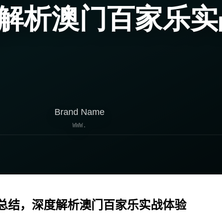
总结，深度解析澳门百家乐实战体验