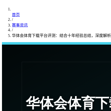
首页
/
赛事资讯
/
华体会体育下载平台评测：结合十年经验总结，深度解析