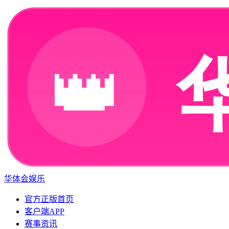
华体会娱乐
官方正版首页
客户端APP
赛事资讯