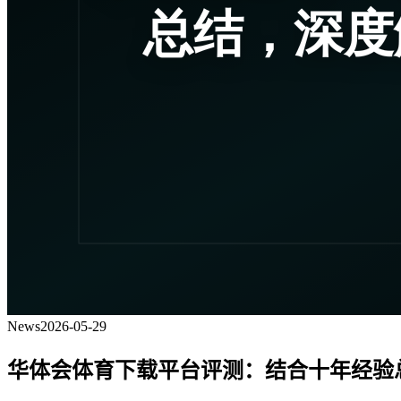
News
2026-05-29
华体会体育下载平台评测：结合十年经验