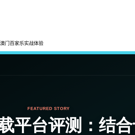
澳门百家乐实战体验