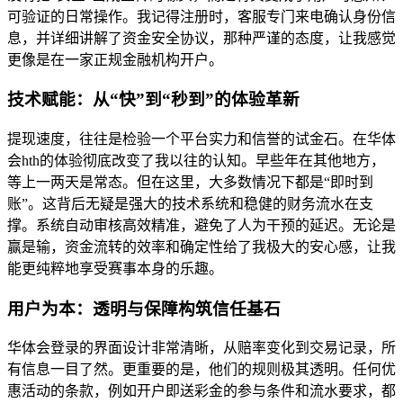
可验证的日常操作。我记得注册时，客服专门来电确认身份信
息，并详细讲解了资金安全协议，那种严谨的态度，让我感觉
更像是在一家正规金融机构开户。
技术赋能：从“快”到“秒到”的体验革新
提现速度，往往是检验一个平台实力和信誉的试金石。在华体
会hth的体验彻底改变了我以往的认知。早些年在其他地方，
等上一两天是常态。但在这里，大多数情况下都是“即时到
账”。这背后无疑是强大的技术系统和稳健的财务流水在支
撑。系统自动审核高效精准，避免了人为干预的延迟。无论是
赢是输，资金流转的效率和确定性给了我极大的安心感，让我
能更纯粹地享受赛事本身的乐趣。
用户为本：透明与保障构筑信任基石
华体会登录的界面设计非常清晰，从赔率变化到交易记录，所
有信息一目了然。更重要的是，他们的规则极其透明。任何优
惠活动的条款，例如开户即送彩金的参与条件和流水要求，都