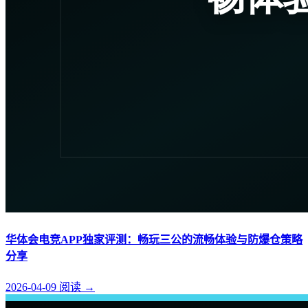
华体会电竞APP独家评测：畅玩三公的流畅体验与防爆仓策略
分享
2026-04-09
阅读
→