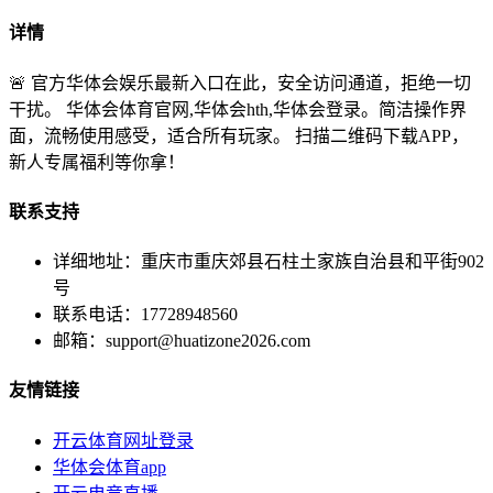
详情
🚨 官方华体会娱乐最新入口在此，安全访问通道，拒绝一切
干扰。 华体会体育官网,华体会hth,华体会登录。简洁操作界
面，流畅使用感受，适合所有玩家。 扫描二维码下载APP，
新人专属福利等你拿！
联系支持
详细地址：重庆市重庆郊县石柱土家族自治县和平街902
号
联系电话：17728948560
邮箱：
support@huatizone2026.com
友情链接
开云体育网址登录
华体会体育app