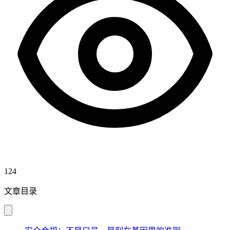
124
文章目录