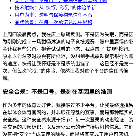
安全合规：不是口号，是刻在基因里的准则
技术赋能：从“快”到“秒到”的体验革新
用户为本：透明与保障构筑信任基石
品牌信誉：在每一次承诺兑现中累积
上周四凌晨两点，我在床上辗转反侧。不是因为失眠，而是因
为刚刚完成了一场酣畅淋漓的电子竞技观赛，账户里赢得的彩
金让我有些兴奋。抱着试试看的心态，我点击了“提现”按钮。
原本以为深夜时段会有所延迟，没想到手机震动提示银行入账
的速度，快得让我怀疑是不是系统出错了——这已经不是第一
次，但每次“秒到”的体验，依然让我对这个平台的信任感倍
增。
安全合规：不是口号，是刻在基因里的准则
作为多年的体育爱好者，我接触过不少平台。让我最终选择留
在华体会体育官网的，并非眼花缭乱的赛事，而是那种踏实的
安全感。这种安全感来源于细节：每一次登录的动态验证，资
金交易的加密标识，以及清晰公示的合作持牌机构信息。它们
没有把“安全”当成宣传的噱头，而是将其变成了用户可感知、