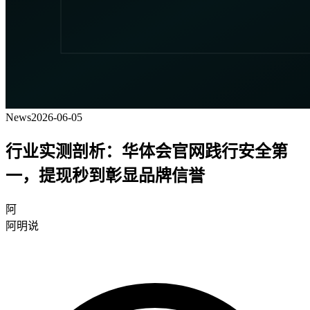
News
2026-06-05
行业实测剖析：华体会官网践行安全第
一，提现秒到彰显品牌信誉
阿
阿明说