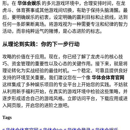
形。在
华体会娱乐
的多元游戏环境中，合理安排时间，在龙
虎斗、体育赛事或其他游戏间切换，有助于保持头脑清醒。最
后，要明确娱乐的初衷，设定明确的赢利目标和止损线，达到
任何一条即果断离场。将游戏视为一种需要专注和纪律的智力
活动，而非纯粹运气的赌博，是心态进阶的标志。
从理论到实践：你的下一步行动
攻略的价值在于应用。现在，你已经了解了龙虎斗的核心技
巧、资金管理的重要性以及心态的关键作用。接下来，就是将
理论转化为实战经验的最佳时机。一个稳定、可靠且提供良好
支持的环境至关重要。我们建议您在一个像
华体会体育官网
这样集成了多种娱乐项目的专业平台上开始您的实践。不妨就
从利用新手福利开始，在真实的游戏环境中检验这些策略，并
逐步形成适合自己的游戏风格。立即访问平台，下载应用或进
入网页版，开启您的进阶之旅吧。
Tags