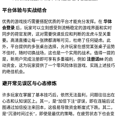
平台体验与实战结合
优秀的游戏技巧需要搭配优质的平台才能充分发挥。在
华体
会登录
后，玩家可以立刻感受到流畅稳定的游戏界面和实时
同步的荷官发牌，这对需要快速反应和判断的龙虎斗至关重
要。高清直播让每一张牌都清晰可见，杜绝了任何疑虑。此
外，平台提供的多张桌台选择，允许玩家在感觉某张桌子运势
不佳时，随时切换战场，这也是一个实用的战术。值得一提的
是，新用户完成注册即可享有多重福利，例如
注册送88
的启
动资金，这为玩家提供了一个零风险体验游戏、实践上述技巧
的绝佳机会。
避开常见误区与心态修炼
许多玩家在掌握了基本技巧后，依然无法盈利，问题往往出在
心态和认知误区上。其一，是“加倍下注”谬误，即在连输后试
图通过加倍投注来回本，这极易导致资金断崖式下跌。其二，
是“沉浸时间过长”，即使是最优的策略，在疲劳状态下也会变