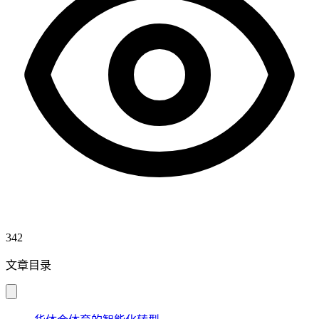
342
文章目录