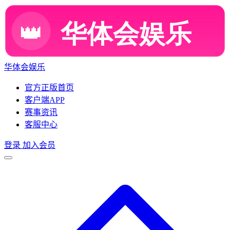
华体会娱乐
官方正版首页
客户端APP
赛事资讯
客服中心
登录
加入会员