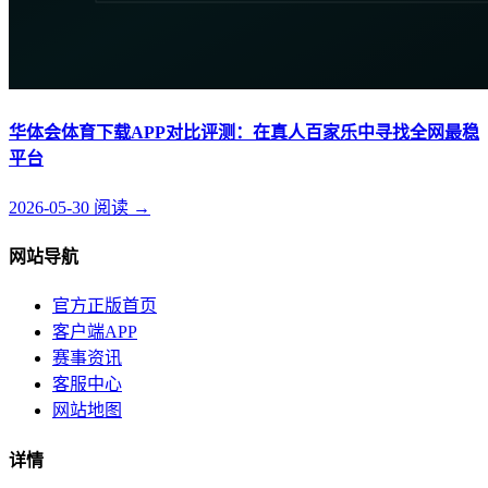
华体会体育下载APP对比评测：在真人百家乐中寻找全网最稳
平台
2026-05-30
阅读
→
网站导航
官方正版首页
客户端APP
赛事资讯
客服中心
网站地图
详情