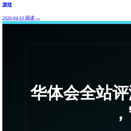
游戏
2026-04-10
阅读
→