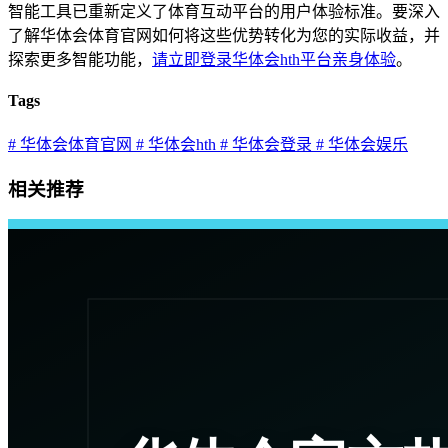
智能工具已重新定义了体育互动平台的用户体验标准。要深入
了解华体会体育官网如何将这些优势转化为您的实际收益，并
探索更多智能功能，
请立即登录华体会hth平台亲身体验
。
Tags
# 华体会体育官网
# 华体会hth
# 华体会登录
# 华体会娱乐
相关推荐