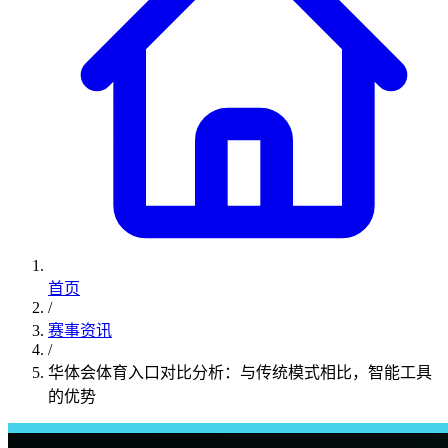
首页
/
赛事资讯
/
华体会体育入口对比分析：与传统模式相比，智能工具
的优势