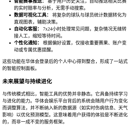
智能赛事推送：
基于用户历史关注，自动推送相关比赛
的实时赔率与分析，无需手动搜索。
数据可视化工具：
将复杂的球队与球员统计数据转化为
直观图表，辅助决策。
自动化客服：
7x24小时处理常见问题，复杂情况无缝转
接人工，缩短等待时间。
个性化通知：
根据偏好设置，仅接收重要赛果、账户变
动或专属优惠提醒。
这些功能在华体会登录后的个人中心得到整合，形成了一站式
的智能控制面板。
未来展望与持续进化
与传统模式相比，智能工具的优势并非静态。它具备持续学习
与进化的能力。华体会娱乐平台背后的系统会随用户行为变化
而调整算法，并不断纳入新的数据源（如实时伤病信息、天气
影响）以优化预测模型。这意味着用户获得的体验是不断进化
的，而非一成不变的服务框架。