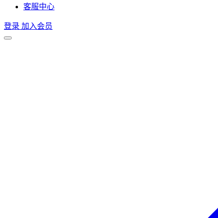
客服中心
登录
加入会员