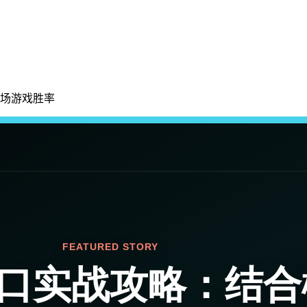
场游戏胜率