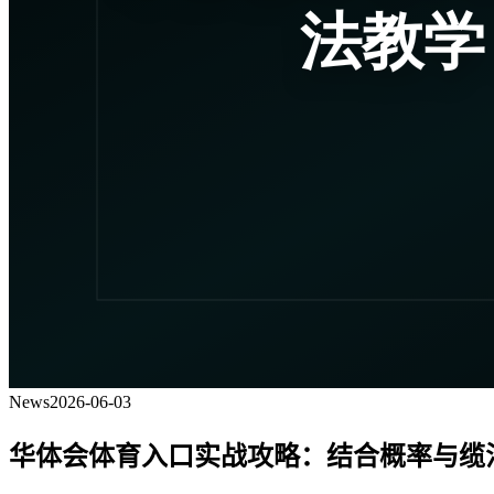
News
2026-06-03
华体会体育入口实战攻略：结合概率与缆