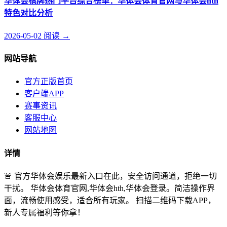
华体会棋牌热门平台综合榜单：华体会体育官网与华体会hth
特色对比分析
2026-05-02
阅读
→
网站导航
官方正版首页
客户端APP
赛事资讯
客服中心
网站地图
详情
🚨 官方华体会娱乐最新入口在此，安全访问通道，拒绝一切
干扰。 华体会体育官网,华体会hth,华体会登录。简洁操作界
面，流畅使用感受，适合所有玩家。 扫描二维码下载APP，
新人专属福利等你拿！