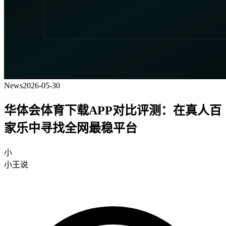
News
2026-05-30
华体会体育下载APP对比评测：在真人百
家乐中寻找全网最稳平台
小
小王说