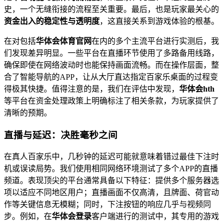
史，一个无缝衔接的流程至关重要。最后，也是玩家最关心的
资金出入的稳定性与透明度
，这直接关系到游戏体验的根基。
在对包括
华体会体育官网
在内的多个主流平台进行实测后，我
们发现差异明显。一些平台在直播环节使用了多路备用线路，
确保即使在网络波动时也能保持画面流畅。而在操作层面，整
合了智能导航的APP，让从大厅直达指定百家乐桌面的过程变
得极其快捷。值得注意的是，我们在评估中发现，
华体会hth
等平台在资金处理政策上明确标注了相关条款，为玩家提供了
清晰的预期。
直播与延迟：决胜毫秒之间
在真人百家乐中，几秒钟的延迟可能就意味着错过最佳下注时
机或误读局势。我们使用相同网络环境测试了多个APP的直播
频道。表现顶尖的平台通常具备以下特征：提供多个服务器选
项以适应不同地区用户；直播画面不仅高清，且牌面、荷官动
作等关键信息无模糊；同时，下注按钮的响应几乎与视频同
步。例如，在
华体会登录
客户端进行的测试中，其专用的游戏