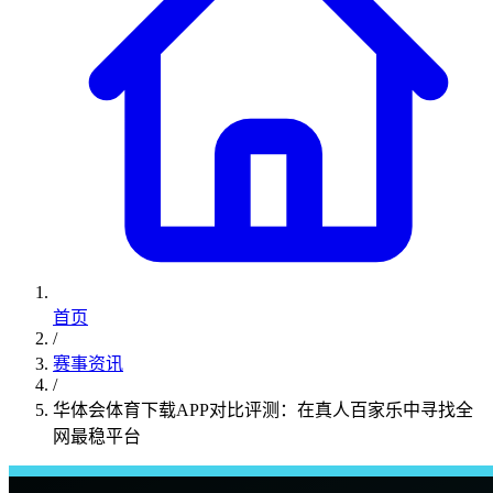
首页
/
赛事资讯
/
华体会体育下载APP对比评测：在真人百家乐中寻找全
网最稳平台